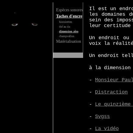
Il est un endr
Espèces sonores
les domaines d
Taches d'encre
sein des impos
histoirettes
leur certitude
thé au riz
dimension zéro
champvallon
Un endroit ou 
Matérialisation
voix la réalit
Un endroit tel
à la dimension
-
Monsieur Pau
-
Distraction
-
Le quinzième
-
Svgss
-
La vidéo