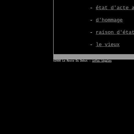
-
état d'acte 
-
d'hommage
-
raison d'éta
-
le vieux
©2008 Le Reste Du Debut -
infos légales